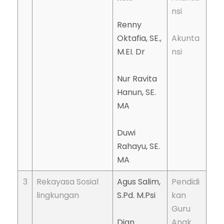
nsi
Renny
Oktafia, SE.,
Akunta
M.EI. Dr
nsi
Nur Ravita
Hanun, SE.
MA
Duwi
Rahayu, SE.
MA
3
Rekayasa Sosial
Agus Salim,
Pendidi
lingkungan
S.Pd. M.Psi
kan
Guru
Dian
Anak