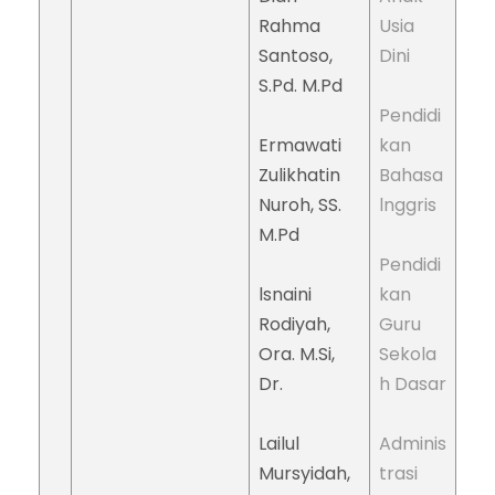
Rahma
Usia
Santoso,
Dini
S.Pd. M.Pd
Pendidi
Ermawati
kan
Zulikhatin
Bahasa
Nuroh, SS.
lnggris
M.Pd
Pendidi
lsnaini
kan
Rodiyah,
Guru
Ora. M.Si,
Sekola
Dr.
h Dasar
Lailul
Adminis
Mursyidah,
trasi