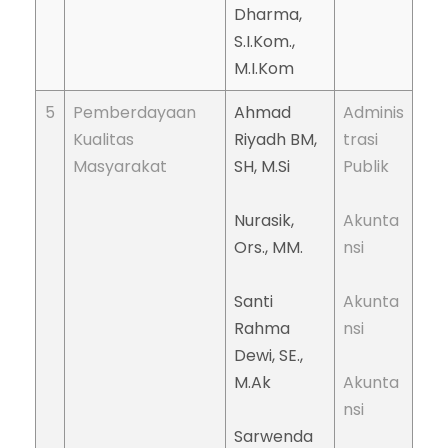
Dharma,
S.I.Kom.,
M.I.Kom
5
Pemberdayaan
Ahmad
Adminis
Kualitas
Riyadh BM,
trasi
Masyarakat
SH, M.Si
Publik
Nurasik,
Akunta
Ors., MM.
nsi
Santi
Akunta
Rahma
nsi
Dewi, SE.,
M.Ak
Akunta
nsi
Sarwenda