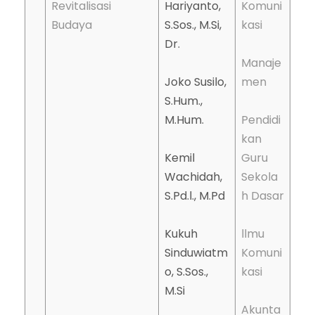
Revitalisasi
Hariyanto,
Komuni
Budaya
S.Sos., M.Si,
kasi
Dr.
Manaje
Joko Susilo,
men
S.Hum.,
M.Hum.
Pendidi
kan
Kemil
Guru
Wachidah,
Sekola
S.Pd.l., M.Pd
h Dasar
Kukuh
llmu
Sinduwiatm
Komuni
o, S.Sos.,
kasi
M.Si
Akunta