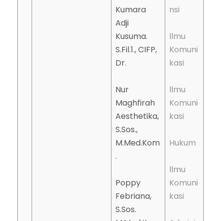
Kumara
nsi
Adji
Kusuma.
llmu
S.Fil.1., CIFP,
Komuni
Dr.
kasi
Nur
llmu
Maghfirah
Komuni
Aesthetika,
kasi
S.Sos.,
M.Med.Kom
Hukum
.
llmu
Poppy
Komuni
Febriana,
kasi
S.Sos.