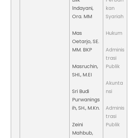
lndayani,
kan
Ora. MM
Syariah
Mas
Hukum
Oetarjo, SE.
MM. BKP
Adminis
trasi
Masruchin,
Publik
SHI., M.EI
Akunta
Sri Budi
nsi
Purwanings
ih, SH., M.Kn.
Adminis
trasi
Zeini
Publik
Mahbub,