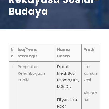
Budaya
N
Isu/Tema
Nama
Prodi
o
Strategis
Dosen
1
Penguatan
Djarot
llmu
Kelembagaan
Meidi Budi
Komuni
Publik
Utomo,Ors.,
kasi
M.Si.,Dr.
Akunta
Fityan lzza
nsi
Noor