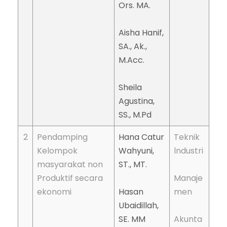
Ors. MA.
Aisha Hanif,
SA., Ak.,
M.Acc.
Sheila
Agustina,
SS., M.Pd
2
Pendamping
Hana Catur
Teknik
Kelompok
Wahyuni,
lndustri
masyarakat non
ST., MT.
Produktif secara
Manaje
ekonomi
Hasan
men
Ubaidillah,
SE. MM
Akunta