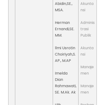
Abidin,SE.,
Akunta
MSA.
nsi
Herman
Adminis
Ernandi,SE.
trasi
MM.
Publik
llmi Usrotin
Akunta
Choiriyah,S.
nsi
AP., M.AP
Manaje
Imelda
men
Dian
Rahmawati,
Manaje
SE. M.Ak. Ak
men
Lilik
Perban