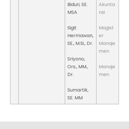
Biduri, SE.
Akunta
MSA
nsi
Sigit
Magist
Hermawan,
er
SE., M.Si., Dr.
Manaje
men
Sriyono,
Ors., MM.,
Manaje
Dr.
men
Sumartik,
SE. MM