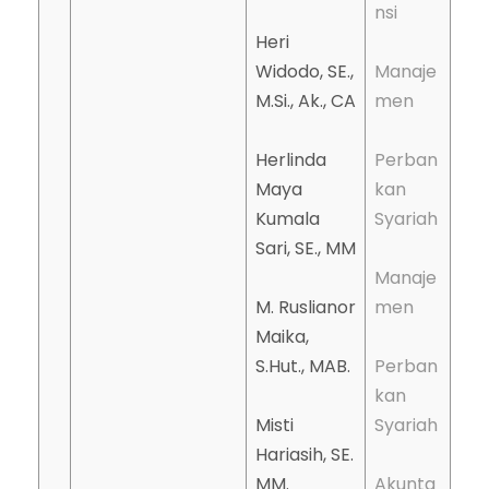
nsi
Heri
Widodo, SE.,
Manaje
M.Si., Ak., CA
men
Herlinda
Perban
Maya
kan
Kumala
Syariah
Sari, SE., MM
Manaje
M. Ruslianor
men
Maika,
S.Hut., MAB.
Perban
kan
Misti
Syariah
Hariasih, SE.
MM.
Akunta