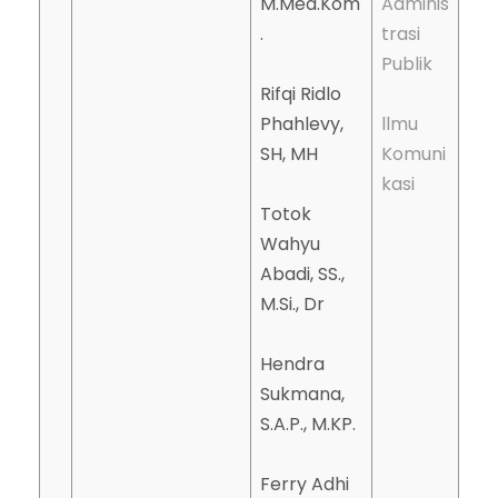
M.Med.Kom
Adminis
.
trasi
Publik
Rifqi Ridlo
Phahlevy,
llmu
SH, MH
Komuni
kasi
Totok
Wahyu
Abadi, SS.,
M.Si., Dr
Hendra
Sukmana,
S.A.P., M.KP.
Ferry Adhi