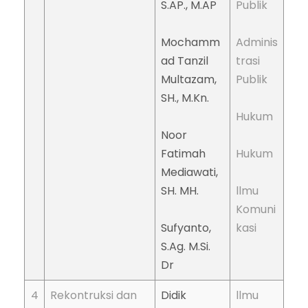
S.AP., M.AP
Publik
Mochamm
Adminis
ad Tanzil
trasi
Multazam,
Publik
SH., M.Kn.
Hukum
Noor
Fatimah
Hukum
Mediawati,
SH. MH.
llmu
Komuni
Sufyanto,
kasi
S.Ag. M.Si.
Dr
4
Rekontruksi dan
Didik
llmu