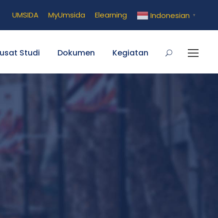
UMSIDA
MyUmsida
Elearning
Indonesian
▼
usat Studi
Dokumen
Kegiatan