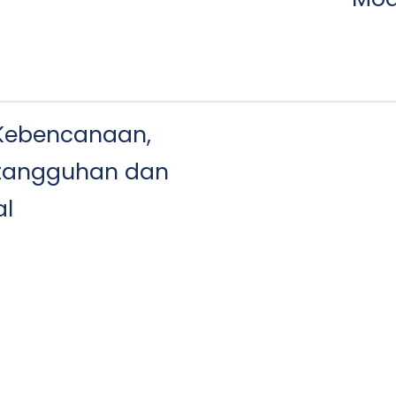
 Kebencanaan,
etangguhan dan
al