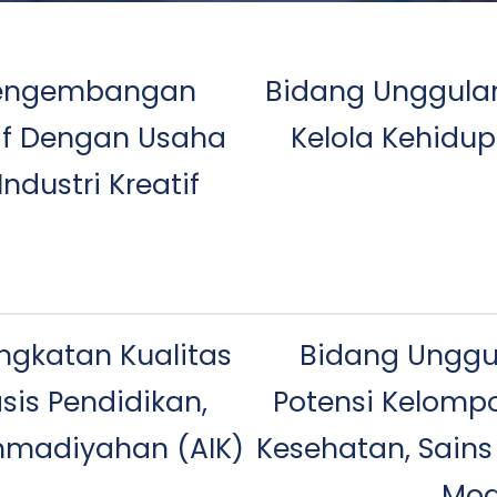
 Pengembangan
Bidang Unggula
if Dengan Usaha
Kelola Kehidup
ndustri Kreatif
ngkatan Kualitas
Bidang Unggu
is Pendidikan,
Potensi Kelompo
madiyahan (AIK)
Kesehatan, Sains
Mod