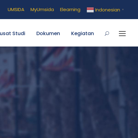
UMSIDA
MyUmsida
Elearning
Indonesian
▼
usat Studi
Dokumen
Kegiatan