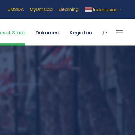
UMSIDA
MyUmsida
Elearning
Indonesian
▼
usat Studi
Dokumen
Kegiatan