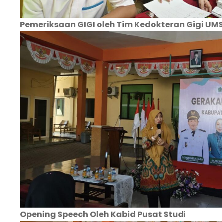
Pemeriksaan GIGI oleh Tim Kedokteran Gigi UM
Opening Speech Oleh Kabid Pusat Stud
i