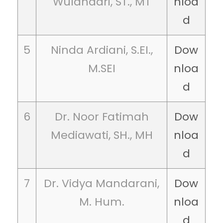
Wulandari, ST., MT
nloa
d
5
Ninda Ardiani, S.EI.,
Dow
M.SEI
nloa
d
6
Dr. Noor Fatimah
Dow
Mediawati, SH., MH
nloa
d
7
Dr. Vidya Mandarani,
Dow
M. Hum.
nloa
d