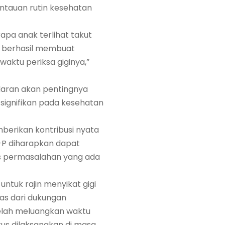
tauan rutin kesehatan
apa anak terlihat takut
P berhasil membuat
waktu periksa giginya,”
daran akan pentingnya
k signifikan pada kesehatan
berikan kontribusi nyata
-P diharapkan dapat
 permasalahan yang ada
ntuk rajin menyikat gigi
pas dari dukungan
telah meluangkan waktu
us dilaksanakan di masa