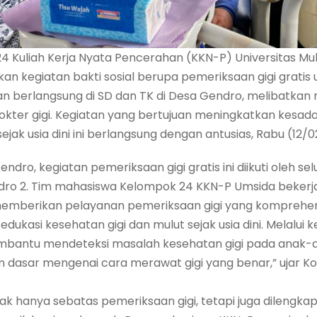
24 Kuliah Kerja Nyata Pencerahan (KKN-P) Universitas M
 kegiatan bakti sosial berupa pemeriksaan gigi gratis u
an berlangsung di SD dan TK di Desa Gendro, melibatka
kter gigi. Kegiatan yang bertujuan meningkatkan kesad
ejak usia dini ini berlangsung dengan antusias, Rabu (12/
ndro, kegiatan pemeriksaan gigi gratis ini diikuti oleh se
ndro 2. Tim mahasiswa Kelompok 24 KKN-P Umsida beker
memberikan pelayanan pemeriksaan gigi yang komprehens
ukasi kesehatan gigi dan mulut sejak usia dini. Melalui keg
bantu mendeteksi masalah kesehatan gigi pada anak-a
dasar mengenai cara merawat gigi yang benar,” ujar K
tidak hanya sebatas pemeriksaan gigi, tetapi juga dilengk