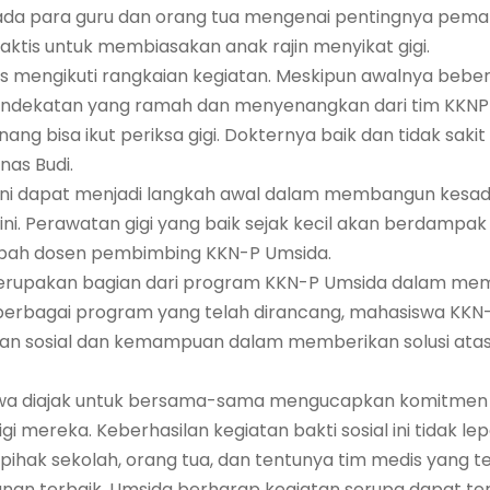
da para guru dan orang tua mengenai pentingnya peman
raktis untuk membiasakan anak rajin menyikat gigi.
ias mengikuti rangkaian kegiatan. Meskipun awalnya beber
pendekatan yang ramah dan menyenangkan dari tim KKN
g bisa ikut periksa gigi. Dokternya baik dan tidak sakit 
nas Budi.
 ini dapat menjadi langkah awal dalam membangun kesa
dini. Perawatan gigi yang baik sejak kecil akan berdampa
ambah dosen pembimbing KKN-P Umsida.
i merupakan bagian dari program KKN-P Umsida dalam mem
 berbagai program yang telah dirancang, mahasiswa KKN
 sosial dan kemampuan dalam memberikan solusi atas
siswa diajak untuk bersama-sama mengucapkan komitmen u
i mereka. Keberhasilan kegiatan bakti sosial ini tidak le
 pihak sekolah, orang tua, dan tentunya tim medis yang 
an terbaik. Umsida berharap kegiatan serupa dapat ter