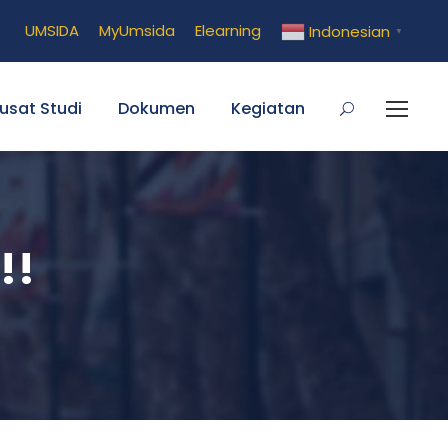
UMSIDA
MyUmsida
Elearning
Indonesian
▼
usat Studi
Dokumen
Kegiatan
!!