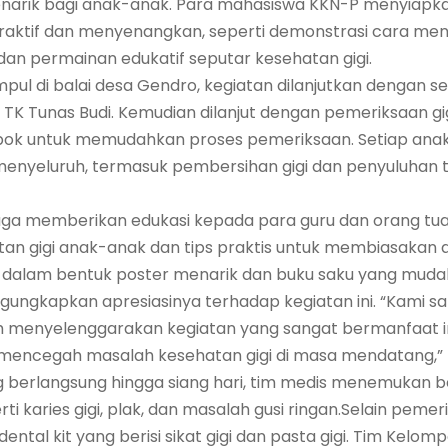
menarik bagi anak-anak. Para mahasiswa KKN-P menyiapk
aktif dan menyenangkan, seperti demonstrasi cara meny
an permainan edukatif seputar kesehatan gigi.
mpul di balai desa Gendro, kegiatan dilanjutkan dengan
u TK Tunas Budi. Kemudian dilanjut dengan pemeriksaan gi
pok untuk memudahkan proses pemeriksaan. Setiap an
menyeluruh, termasuk pembersihan gigi dan penyuluhan 
uga memberikan edukasi kepada para guru dan orang tu
n gigi anak-anak dan tips praktis untuk membiasakan an
as dalam bentuk poster menarik dan buku saku yang muda
gungkapkan apresiasinya terhadap kegiatan ini. “Kami sa
 menyelenggarakan kegiatan yang sangat bermanfaat ini
k mencegah masalah kesehatan gigi di masa mendatang,” 
 berlangsung hingga siang hari, tim medis menemukan 
ti karies gigi, plak, dan masalah gusi ringan.Selain pemeri
ntal kit yang berisi sikat gigi dan pasta gigi. Tim Kelom