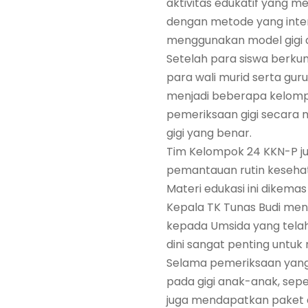
aktivitas edukatif yang 
dengan metode yang inter
menggunakan model gigi d
Setelah para siswa berku
para wali murid serta gur
menjadi beberapa kelom
pemeriksaan gigi secara 
gigi yang benar.
Tim Kelompok 24 KKN-P j
pemantauan rutin kesehata
Materi edukasi ini dikem
Kepala TK Tunas Budi men
kepada Umsida yang telah
dini sangat penting untu
Selama pemeriksaan yang
pada gigi anak-anak, seper
juga mendapatkan paket de