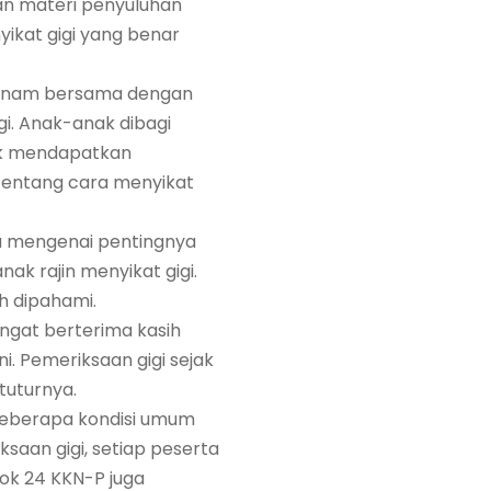
an materi penyuluhan
ikat gigi yang benar
 senam bersama dengan
gi. Anak-anak dibagi
ak mendapatkan
tentang cara menyikat
a mengenai pentingnya
ak rajin menyikat gigi.
h dipahami.
ngat berterima kasih
. Pemeriksaan gigi sejak
tuturnya.
beberapa kondisi umum
ksaan gigi, setiap peserta
pok 24 KKN-P juga