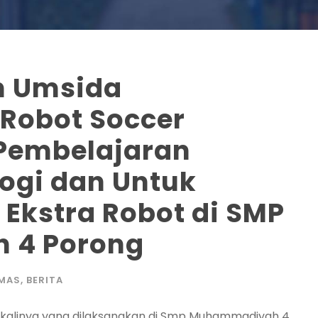
n Umsida
Robot Soccer
Pembelajaran
logi dan Untuk
kstra Robot di SMP
 4 Porong
MAS
,
BERITA
kalinya yang dilaksanakan di Smp Muhammadiyah 4