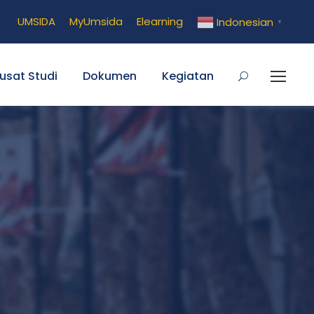
UMSIDA
MyUmsida
Elearning
Indonesian
▼
usat Studi
Dokumen
Kegiatan