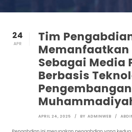
Tim Pengabdia
24
APR
Memanfaatkan 
Sebagai Media 
Berbasis Tekno
Pengembangan E
Muhammadiyah
APRIL 24, 2025
BY
ADMINWEB
ABDI
Pengabdian ini merupakan pengabdian yang kedua 