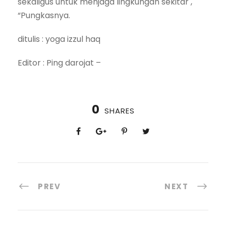
sekaligus untuk menjaga lingkungan sekitar ,
“Pungkasnya.
ditulis : yoga izzul haq
Editor : Ping darojat –
0
SHARES
PREV
NEXT