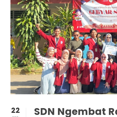
SDN Ngembat R
22