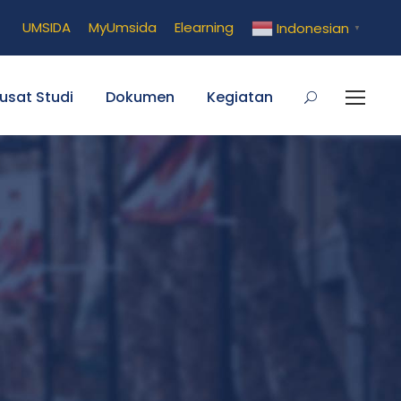
UMSIDA
MyUmsida
Elearning
Indonesian
▼
usat Studi
Dokumen
Kegiatan