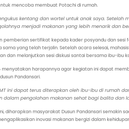
 untuk mencoba membuat Potachi di rumah.
gukus kentang dan wortel untuk anak saya. Setelah me
golahnya menjadi makanan yang lebih menarik dan berg
an pemberian sertifikat kepada kader posyandu dan sesi
ja sama yang telah terjalin. Setelah acara selesai, mah
an dan melanjutkan sesi diskusi santai bersama ibu-ibu k
 menyatakan harapannya agar kegiatan ini dapat memb
dusun Pandansari.
MT ini dapat terus diterapkan oleh ibu-ibu di rumah d
n dalam pengolahan makanan sehat bagi balita dan la
ni, diharapkan masyarakat Dusun Pandansari semakin sa
ngaplikasikan inovasi makanan bergizi dalam kehidupan 