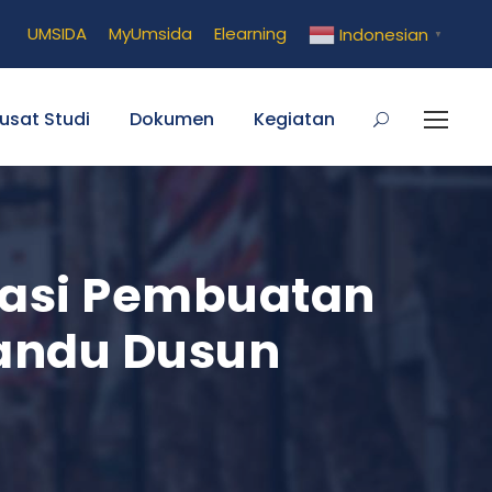
UMSIDA
MyUmsida
Elearning
Indonesian
▼
usat Studi
Dokumen
Kegiatan
rasi Pembuatan
andu Dusun