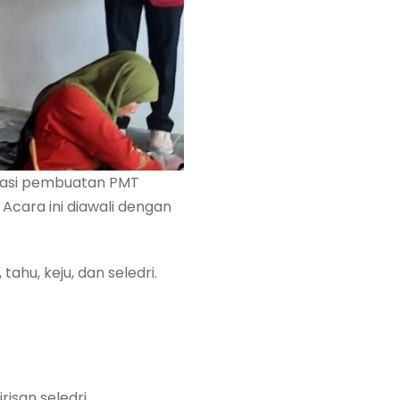
trasi pembuatan PMT
 Acara ini diawali dengan
hu, keju, dan seledri.
san seledri.