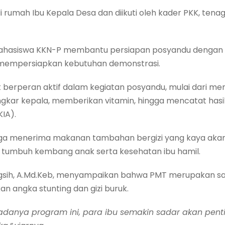
i rumah Ibu Kepala Desa dan diikuti oleh kader PKK, tena
 mahasiswa KKN-P membantu persiapan posyandu dengan
 mempersiapkan kebutuhan demonstrasi.
berperan aktif dalam kegiatan posyandu, mulai dari men
ngkar kepala, memberikan vitamin, hingga mencatat hasi
IA).
ga menerima makanan tambahan bergizi yang kaya akan p
 tumbuh kembang anak serta kesehatan ibu hamil.
ingsih, A.Md.Keb, menyampaikan bahwa PMT merupakan sa
 angka stunting dan gizi buruk.
danya program ini, para ibu semakin sadar akan penti