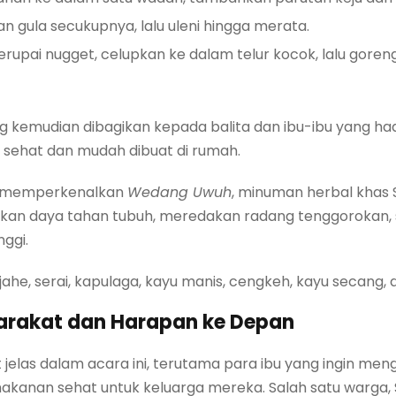
gula secukupnya, lalu uleni hingga merata.
upai nugget, celupkan ke dalam telur kocok, lalu gore
g kemudian dibagikan kepada balita dan ibu-ibu yang ha
ehat dan mudah dibuat di rumah.
ga memperkenalkan
Wedang Uwuh
, minuman herbal khas 
kan daya tahan tubuh, meredakan radang tenggorokan,
nggi.
ahe, serai, kapulaga, kayu manis, cengkeh, kayu secang, 
rakat dan Harapan ke Depan
 jelas dalam acara ini, terutama para ibu yang ingin men
anan sehat untuk keluarga mereka. Salah satu warga, 