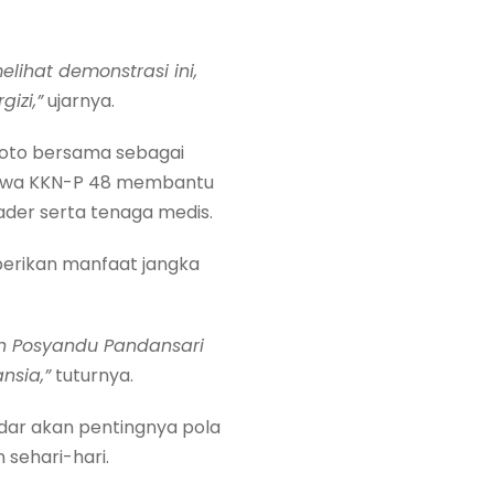
lihat demonstrasi ini,
izi,”
ujarnya.
 foto bersama sebagai
asiswa KKN-P 48 membantu
ader serta tenaga medis.
erikan manfaat jangka
an Posyandu Pandansari
nsia,”
tuturnya.
dar akan pentingnya pola
sehari-hari.