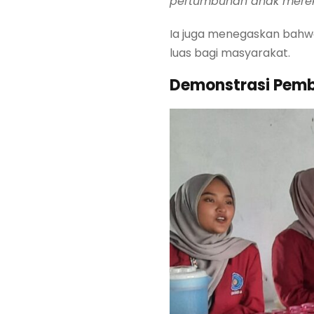
pertumbuhan anak merek
Ia juga menegaskan bahwa 
luas bagi masyarakat.
Demonstrasi Pem