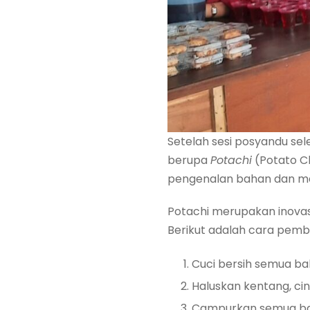
Setelah sesi posyandu s
berupa
Potachi
(Potato C
pengenalan bahan dan ma
Potachi merupakan inovasi
Berikut adalah cara pem
Cuci bersih semua bah
Haluskan kentang, ci
Campurkan semua baha