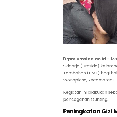
Drpm.umsida.ac.id
– Ma
Sidoarjo (Umsida) kelo
Tambahan (PMT) bagi bali
Wonoploso, kecamatan Go
Kegiatan ini dilakukan s
pencegahan stunting.
Peningkatan Gizi 