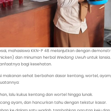
elesai, mahasiswa KKN-P 48 melanjutkan dengan demons
hicken) dan minuman herbal
Wedang Uwuh
untuk lansia.
nfaatnya bagi kesehatan.
 makanan sehat berbahan dasar kentang, wortel, ayam, ta
buatannya:
an, lalu kukus kentang dan wortel hingga lunak.
ncang ayam, dan hancurkan tahu dengan tekstur kasar.
n ke dalam satu wadah, tambahkan parutan keju dan iri