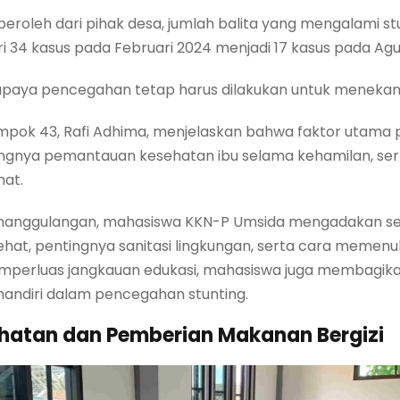
eroleh dari pihak desa, jumlah balita yang mengalami stu
 34 kasus pada Februari 2024 menjadi 17 kasus pada Agu
upaya pencegahan tetap harus dilakukan untuk menekan k
pok 43, Rafi Adhima, menjelaskan bahwa faktor utama p
kurangnya pemantauan kesehatan ibu selama kehamilan, s
hat.
nanggulangan, mahasiswa KKN-P Umsida mengadakan se
t, pentingnya sanitasi lingkungan, serta cara memenuh
mperluas jangkauan edukasi, mahasiswa juga membagikan 
mandiri dalam pencegahan stunting.
hatan dan Pemberian Makanan Bergizi