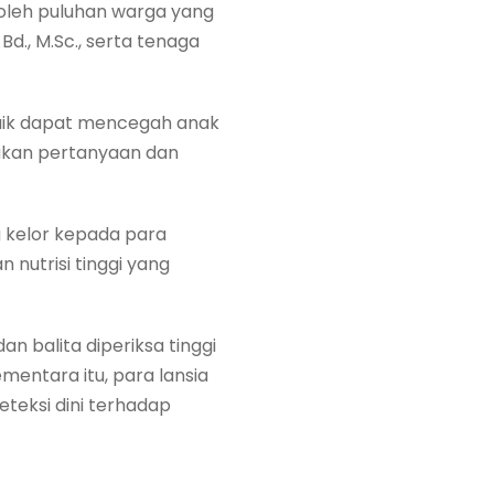
 oleh puluhan warga yang
d., M.Sc., serta tenaga
baik dapat mencegah anak
ukan pertanyaan dan
 kelor kepada para
nutrisi tinggi yang
an balita diperiksa tinggi
ntara itu, para lansia
teksi dini terhadap