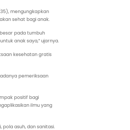
ti (35), mengungkapkan
kan sehat bagi anak.
 besar pada tumbuh
ntuk anak saya,” ujarnya.
ksaan kesehatan gratis
n adanya pemeriksaan
pak positif bagi
aplikasikan ilmu yang
ola asuh, dan sanitasi.