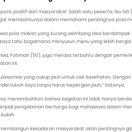
pons positif dari masyarakat. Salah satu peserta, Ibu Si
ngat membantunya dalam memahami pentingnya pola ma
hwa pola makan yang kurang seimbang bisa berdampak
aya tahu bagaimana menyusun menu yang lebih bergizi u
nsia, Fatimah (50), juga merasa terbantu dengan pemeri
tan ini.
puskesmas yang cukup jauh untuk cek kesehatan. Denga
kondisi tubuh saya tanpa harus bepergian jauh,” katanya.
ima, menambahkan bahwa kegiatan ini tidak hanya berdam
menjadi pengalaman berharga bagi mahasiswa dalam meng
uliah.
membangun kesadaran masyarakat akan pentingnya gizi, p