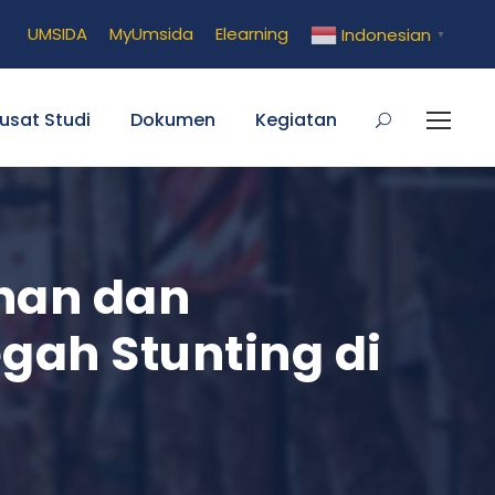
UMSIDA
MyUmsida
Elearning
Indonesian
▼
usat Studi
Dokumen
Kegiatan
han dan
ah Stunting di