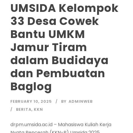
UMSIDA Kelompok
33 Desa Cowek
Bantu UMKM
Jamur Tiram
dalam Budidaya
dan Pembuatan
Baglog
FEBRUARY 10, 2025
BY
ADMINWEB
BERITA
,
KKN
drpm.umsida.ac.id – Mahasiswa Kuliah Kerja
Nyata Pencerah (KKN-P) Umsida 2025