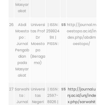
Masyar
akat
26
Abdi
Universi
| ISSN :
S5
http://journal.m
Moesto
tas Prof
259924
oestopo.ac.id/in
po :
Dr
9X |
dex.php/abdim
Jurnal
Moesto
PISSN :
oestopo/
Pengab
po
dian
(Beraga
pada
ma)
Masyar
akat
27
Sarwahi
Universi
| ISSN :
S5
http://journal.u
ta :
tas
2597-
nj.ac.id/unj/inde
Jurnal
Negeri
8926 |
x.php/sarwahit