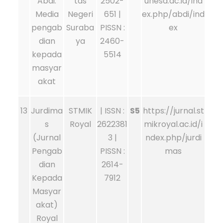
Abdi:
tas
2502-
unesa.ac.id/ind
Media
Negeri
651 |
ex.php/abdi/ind
pengab
Suraba
PISSN :
ex
dian
ya
2460-
kepada
5514
masyar
akat
13
Jurdima
STMIK
| ISSN :
S5
https://jurnal.st
s
Royal
2622381
mikroyal.ac.id/i
(Jurnal
3 |
ndex.php/jurdi
Pengab
PISSN :
mas
dian
2614-
Kepada
7912
Masyar
akat)
Royal