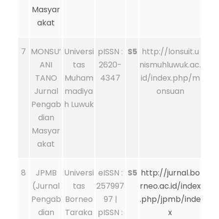
Masyar
akat
7
MONSU’
Universi
pISSN :
S5
http://lonsuit.u
ANI
tas
2620-
nismuhluwuk.ac.
TANO
Muham
4347
id/index.php/m
Jurnal
madiya
onsuan
Pengab
h Luwuk
dian
Masyar
akat
8
JPMB
Universi
eISSN :
S5
http://jurnal.bo
(Jurnal
tas
257997
rneo.ac.id/index
Pengab
Borneo
97 |
.php/jpmb/inde
dian
Taraka
pISSN :
x