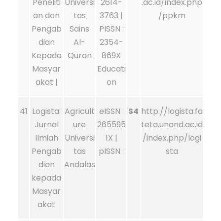
Peneliti
Universi
2614-
.ac.id/index.php
an dan
tas
3763 |
/ppkm
Pengab
Sains
PISSN :
dian
Al-
2354-
Kepada
Quran
869X
Masyar
Educati
akat |
on
41
Logista:
Agricult
eISSN :
S4
http://logista.fa
Jurnal
ure
265595
teta.unand.ac.id
Ilmiah
Universi
1X |
/index.php/logi
Pengab
tas
pISSN :
sta
dian
Andalas
kepada
Masyar
akat