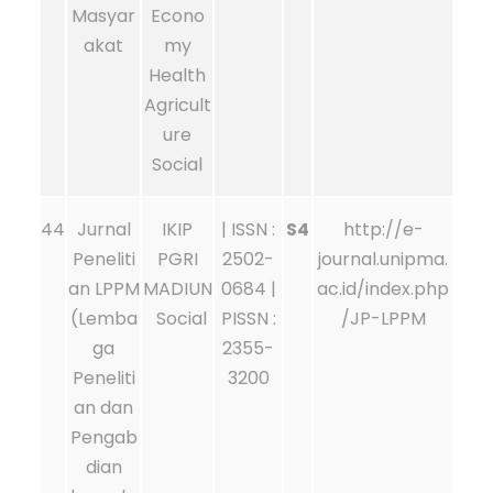
Masyar
Econo
akat
my
Health
Agricult
ure
Social
44
Jurnal
IKIP
| ISSN :
S4
http://e-
Peneliti
PGRI
2502-
journal.unipma.
an LPPM
MADIUN
0684 |
ac.id/index.php
(Lemba
Social
PISSN :
/JP-LPPM
ga
2355-
Peneliti
3200
an dan
Pengab
dian