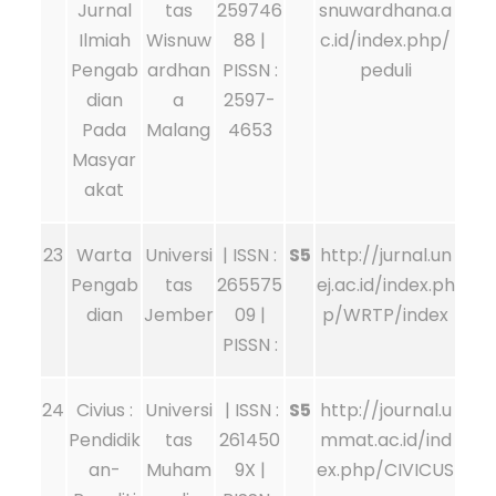
Jurnal
tas
259746
snuwardhana.a
Ilmiah
Wisnuw
88 |
c.id/index.php/
Pengab
ardhan
PISSN :
peduli
dian
a
2597-
Pada
Malang
4653
Masyar
akat
23
Warta
Universi
| ISSN :
S5
http://jurnal.un
Pengab
tas
265575
ej.ac.id/index.ph
dian
Jember
09 |
p/WRTP/index
PISSN :
24
Civius :
Universi
| ISSN :
S5
http://journal.u
Pendidik
tas
261450
mmat.ac.id/ind
an-
Muham
9X |
ex.php/CIVICUS