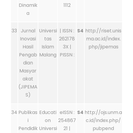
Dinamik
1112
a
33
Jurnal
Universi
| ISSN :
S4
http://riset.unis
Inovasi
tas
262178
ma.ac.id/index.
Hasil
Islam
3X |
php/jipemas
Pengab
Malang
PISSN :
dian
Masyar
akat
(JIPEMA
S)
34
Publikas
Educati
eISSN :
S4
http://ojs.unm.a
i
on
254867
c.id/index.php/
Pendidik
Universi
21 |
pubpend