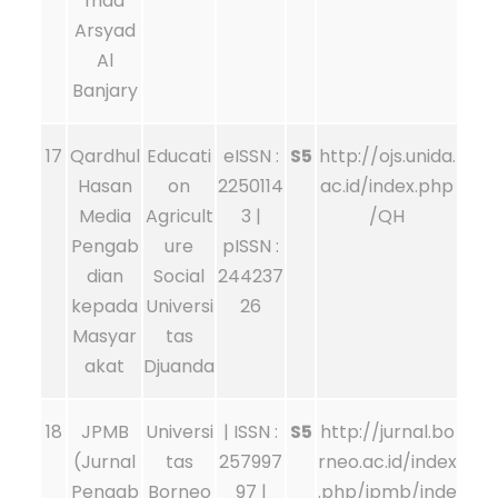
mad
Arsyad
Al
Banjary
17
Qardhul
Educati
eISSN :
S5
http://ojs.unida.
Hasan
on
2250114
ac.id/index.php
Media
Agricult
3 |
/QH
Pengab
ure
pISSN :
dian
Social
244237
kepada
Universi
26
Masyar
tas
akat
Djuanda
18
JPMB
Universi
| ISSN :
S5
http://jurnal.bo
(Jurnal
tas
257997
rneo.ac.id/index
Pengab
Borneo
97 |
.php/jpmb/inde