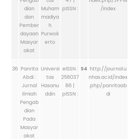
Pengab
tas
47 |
ndex.php/JPPM
dian
Muham
pISSN :
/index
dan
madiya
Pember
h
dayaan
Purwok
Masyar
erto
akat
36
Panrita
Universi
eISSN :
S4
http://journal.u
Abdi :
tas
258037
nhas.ac.id/index
Jurnal
Hasanu
86 |
.php/panritaab
Ilmiah
ddin
pISSN :
di
Pengab
dian
Pada
Masyar
akat