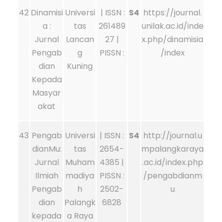
42
Dinamisi
Universi
| ISSN :
S4
https://journal.
a :
tas
261489
unilak.ac.id/inde
Jurnal
Lancan
27 |
x.php/dinamisia
Pengab
g
PISSN :
/index
dian
Kuning
Kepada
Masyar
akat
43
Pengab
Universi
| ISSN :
S4
http://journal.u
dianMu:
tas
2654-
mpalangkaraya
Jurnal
Muham
4385 |
.ac.id/index.php
Ilmiah
madiya
PISSN :
/pengabdianm
Pengab
h
2502-
u
dian
Palangk
6828
kepada
a Raya