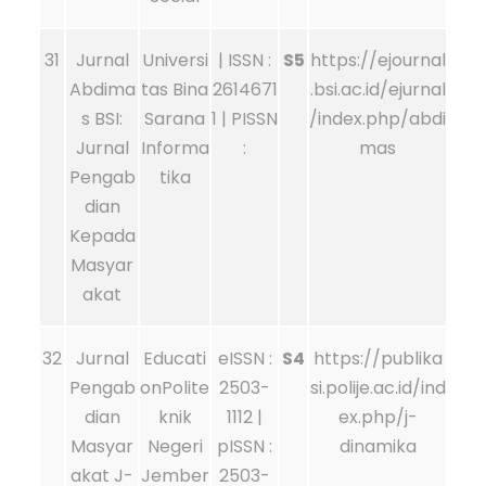
31
Jurnal
Universi
| ISSN :
S5
https://ejournal
Abdima
tas Bina
2614671
.bsi.ac.id/ejurnal
s BSI:
Sarana
1 | PISSN
/index.php/abdi
Jurnal
Informa
:
mas
Pengab
tika
dian
Kepada
Masyar
akat
32
Jurnal
Educati
eISSN :
S4
https://publika
Pengab
onPolite
2503-
si.polije.ac.id/ind
dian
knik
1112 |
ex.php/j-
Masyar
Negeri
pISSN :
dinamika
akat J-
Jember
2503-