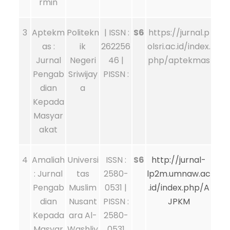
rmin
3
Aptekm
Politekn
| ISSN :
S6
https://jurnal.p
as :
ik
262256
olsri.ac.id/index.
Jurnal
Negeri
46 |
php/aptekmas
Pengab
Sriwijay
PISSN :
dian
a
Kepada
Masyar
akat
4
Amaliah
Universi
ISSN :
S6
http://jurnal-
: Jurnal
tas
2580-
lp2m.umnaw.ac
Pengab
Muslim
0531 |
.id/index.php/A
dian
Nusant
PISSN :
JPKM
Kepada
ara Al-
2580-
Masyar
Washliy
0531