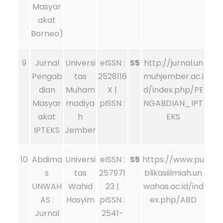
Masyar
akat
Borneo)
9
Jurnal
Universi
eISSN :
S5
http://jurnal.un
Pengab
tas
2528116
muhjember.ac.i
dian
Muham
X |
d/index.php/PE
Masyar
madiya
pISSN :
NGABDIAN_IPT
akat
h
EKS
IPTEKS
Jember
10
Abdima
Universi
eISSN :
S5
https://www.pu
s
tas
257971
blikasiilmiah.un
UNWAH
Wahid
23 |
wahas.ac.id/ind
AS :
Hasyim
pISSN :
ex.php/ABD
Jurnal
2541-