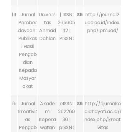
14
Jurnal
Universi
| ISSN :
S5
http://journal2.
Pember
tas
265605
uad.ac.id/index.
dayaan :
Ahmad
42 |
php/jpmuad/
Publikas
Dahlan
PISSN :
i Hasil
Pengab
dian
Kepada
Masyar
akat
15
Jurnal
Akade
eISSN :
S5
http://ejurnalm
Kreativit
mi
262260
alahayati.ac.id/i
as
Kepera
30 |
ndex.php/kreat
Pengab
watan
pISSN :
ivitas