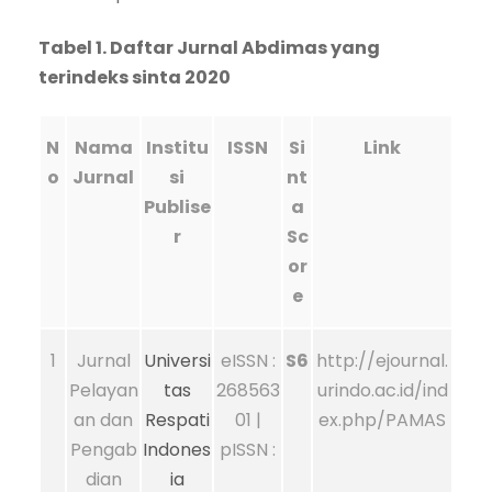
Tabel 1. Daftar Jurnal Abdimas yang
terindeks sinta 2020
N
Nama
Institu
ISSN
Si
Link
o
Jurnal
si
nt
Publise
a
r
Sc
or
e
1
Jurnal
Universi
eISSN :
S6
http://ejournal.
Pelayan
tas
268563
urindo.ac.id/ind
an dan
Respati
01 |
ex.php/PAMAS
Pengab
Indones
pISSN :
dian
ia