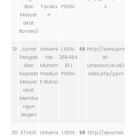
dian
Taraka
PISSN :
x
Masyar
n
akat
Borneo)
19
Jurnal
Universi
| ISSN :
S5
http://www.jurn
Pengab
tas
268484
al-
dian
Muham
81 |
umbuton.ac.id/i
Kepada
madiya
PISSN :
ndex.php/ppm
Masyar
h Buton
akat
Memba
ngun
Negeri
20
ETHOS
Universi
| ISSN :
S5
http://ejournal.