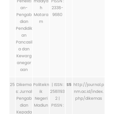
Peneliti
madiya
PISSN :
an-
h
2338-
Pengab
Matara
9680
dian
m
Pendidik
an
Pancasil
a dan
Kewarg
anegar
aan
25
Dikema
Politekn
| ISSN :
S5
http://journal.p
s: Jurnal
ik
2581193
nm.ac.id/index.
Pengab
Negeri
2 |
php/dikemas
dian
Madiun
PISSN :
Kepada