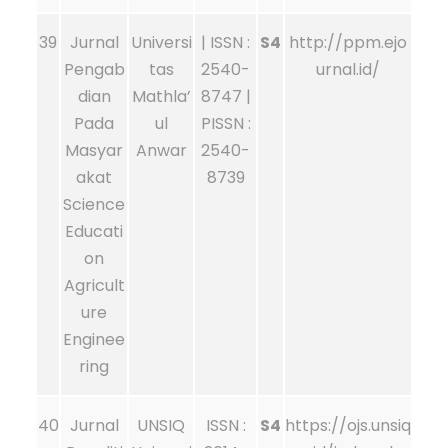
39
Jurnal
Universi
| ISSN :
S4
http://ppm.ejo
Pengab
tas
2540-
urnal.id/
dian
Mathla’
8747 |
Pada
ul
PISSN :
Masyar
Anwar
2540-
akat
8739
Science
Educati
on
Agricult
ure
Enginee
ring
40
Jurnal
UNSIQ
ISSN :
S4
https://ojs.unsiq