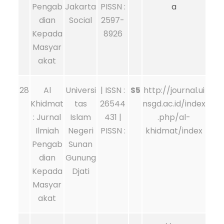
Pengab
Jakarta
PISSN :
a
dian
Social
2597-
Kepada
8926
Masyar
akat
28
Al
Universi
| ISSN :
S5
http://journal.ui
Khidmat
tas
26544
nsgd.ac.id/index
: Jurnal
Islam
431 |
.php/al-
Ilmiah
Negeri
PISSN :
khidmat/index
Pengab
Sunan
dian
Gunung
Kepada
Djati
Masyar
akat