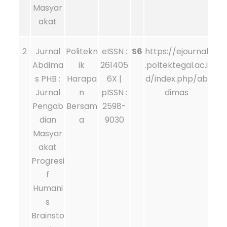
Masyar
akat
2
Jurnal
Politekn
eISSN :
S6
https://ejournal
Abdima
ik
261405
.poltektegal.ac.i
s PHB :
Harapa
6X |
d/index.php/ab
Jurnal
n
pISSN :
dimas
Pengab
Bersam
2598-
dian
a
9030
Masyar
akat
Progresi
f
Humani
s
Brainsto