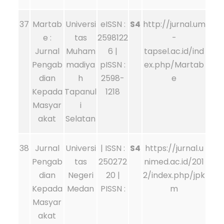
37
Martab
Universi
eISSN :
S4
http://jurnal.um
e :
tas
2598122
-
Jurnal
Muham
6 |
tapsel.ac.id/ind
Pengab
madiya
pISSN :
ex.php/Martab
dian
h
2598-
e
Kepada
Tapanul
1218
Masyar
i
akat
Selatan
38
Jurnal
Universi
| ISSN :
S4
https://jurnal.u
Pengab
tas
250272
nimed.ac.id/201
dian
Negeri
20 |
2/index.php/jpk
Kepada
Medan
PISSN :
m
Masyar
akat