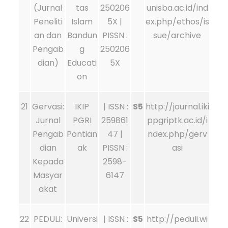
(Jurnal
tas
250206
unisba.ac.id/ind
Peneliti
Islam
5X |
ex.php/ethos/is
an dan
Bandun
PISSN :
sue/archive
Pengab
g
250206
dian)
Educati
5X
on
21
Gervasi:
IKIP
| ISSN :
S5
http://journal.iki
Jurnal
PGRI
259861
ppgriptk.ac.id/i
Pengab
Pontian
47 |
ndex.php/gerv
dian
ak
PISSN :
asi
Kepada
2598-
Masyar
6147
akat
22
PEDULI:
Universi
| ISSN :
S5
http://peduli.wi