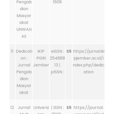
Pengab
1608
dian
Masyar
akat
UNWAH
AS
11
Dedicati
IKIP
eISSN :
S5
https://jurnal.iki
on :
PGRI
254888
pjember.ac.id/i
Jurnal
Jember
13 |
ndex.php/dedic
Pengab
pISSN :
ation
dian
Masyar
akat
12
Jurnal
Universi
| ISSN :
S5
https://journal.