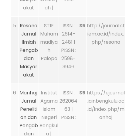
akat
ah |
5
Resona
STIE
ISSN :
S5
http://journal.st
Jurnal
Muham
2614-
iem.ac.id/index.
Ilmiah
madiya
2481 |
php/resona
Pengab
h
PISSN :
dian
Palopo
2598-
Masyar
3946
akat
6
Manhaj:
Institut
ISSN :
S5
https://ejournal
Jurnal
Agama
262064
.iainbengkulu.ac
Peneliti
Islam
63 |
.id/index.php/m
an dan
Negeri
PISSN :
anhaj
Pengab
Bengkul
dian
u |