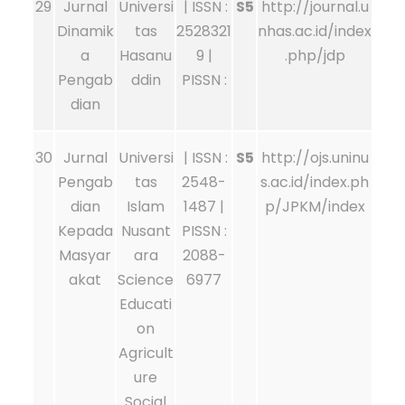
29
Jurnal
Universi
| ISSN :
S5
http://journal.u
Dinamik
tas
2528321
nhas.ac.id/index
a
Hasanu
9 |
.php/jdp
Pengab
ddin
PISSN :
dian
30
Jurnal
Universi
| ISSN :
S5
http://ojs.uninu
Pengab
tas
2548-
s.ac.id/index.ph
dian
Islam
1487 |
p/JPKM/index
Kepada
Nusant
PISSN :
Masyar
ara
2088-
akat
Science
6977
Educati
on
Agricult
ure
Social