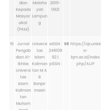
dian
Malaha
2615-
Kepada
yati
0921
Masyar
Lampun
akat
g
(PKM)
16
Jurnal
Universi
eISSN :
S5
https://ojs.unisk
Pengab
tas
246109
a-
dian Al-
Islam
92 |
bjm.ac.id/index.
Ikhlas
Kaliman
pISSN :
php/AIJP
Universi
tan M A
tas
B
Islam
Banjar
Kaliman
masin
tan
Muham