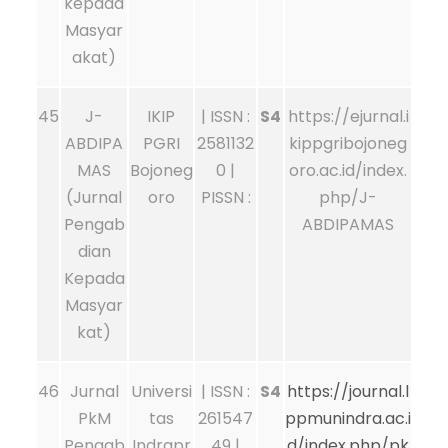
kepada
Masyar
akat)
45
J-
IKIP
| ISSN :
S4
https://ejurnal.i
ABDIPA
PGRI
2581132
kippgribojoneg
MAS
Bojoneg
0 |
oro.ac.id/index.
(Jurnal
oro
PISSN :
php/J-
Pengab
ABDIPAMAS
dian
Kepada
Masyar
kat)
46
Jurnal
Universi
| ISSN :
S4
https://journal.l
PkM
tas
261547
ppmunindra.ac.i
Pengab
Indrapr
49 |
d/index.php/pk