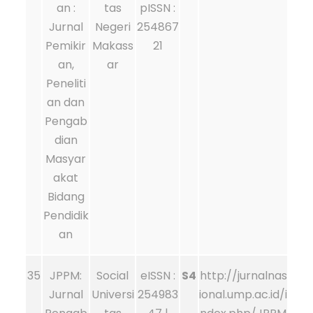
an :
tas
pISSN :
Jurnal
Negeri
254867
Pemikir
Makass
21
an,
ar
Peneliti
an dan
Pengab
dian
Masyar
akat
Bidang
Pendidik
an
35
JPPM:
Social
eISSN :
S4
http://jurnalnas
Jurnal
Universi
254983
ional.ump.ac.id/i