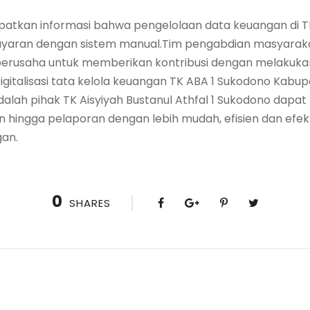
atkan informasi bahwa pengelolaan data keuangan di 
ran dengan sistem manual.Tim pengabdian masyarakat
erusaha untuk memberikan kontribusi dengan melakukan
italisasi tata kelola keuangan TK ABA 1 Sukodono Kabupat
dalah pihak TK Aisyiyah Bustanul Athfal 1 Sukodono dap
n hingga pelaporan dengan lebih mudah, efisien dan ef
gan.
0
SHARES