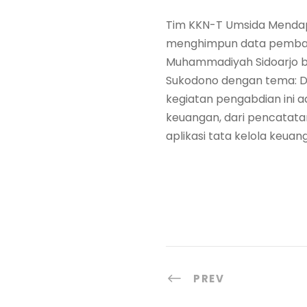
Tim KKN-T Umsida Mendap
menghimpun data pembaya
Muhammadiyah Sidoarjo b
Sukodono dengan tema: Dig
kegiatan pengabdian ini a
keuangan, dari pencatata
aplikasi tata kelola keuan
PREV