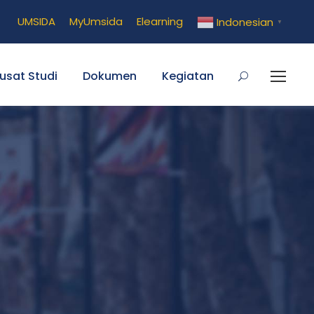
UMSIDA
MyUmsida
Elearning
Indonesian
▼
usat Studi
Dokumen
Kegiatan