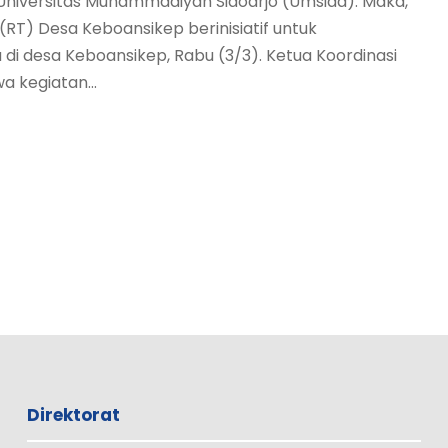
Universitas Muhammadiyah Sidoarjo (Umsida). Maka,
T) Desa Keboansikep berinisiatif untuk
 desa Keboansikep, Rabu (3/3). Ketua Koordinasi
 kegiatan...
Direktorat