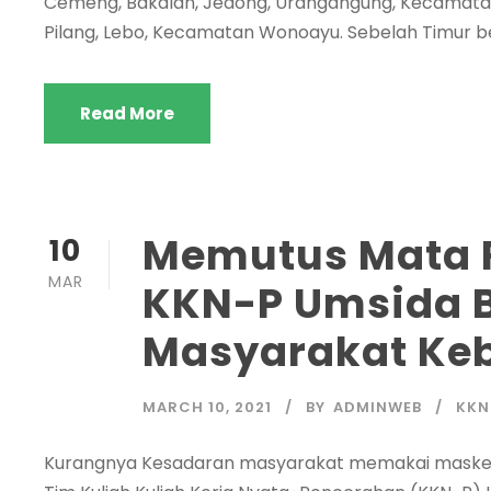
Cemeng, Bakalan, Jedong, Urangangung, Kecamatan
Pilang, Lebo, Kecamatan Wonoayu. Sebelah Timur b
Read More
Memutus Mata R
10
MAR
KKN-P Umsida 
Masyarakat Ke
MARCH 10, 2021
BY
ADMINWEB
KKN
Kurangnya Kesadaran masyarakat memakai masker p